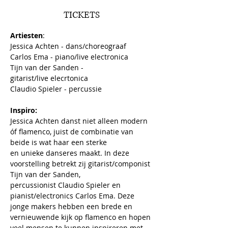
TICKETS
Artiesten
:

Jessica Achten - dans/choreograaf 

Carlos Ema - piano/live electronica

Tijn van der Sanden - 
gitarist/live elecrtonica

Claudio Spieler - percussie

Jessica Achten danst niet alleen modern 
óf flamenco, juist de combinatie van 
beide is wat haar een sterke

en unieke danseres maakt. In deze 
voorstelling betrekt zij gitarist/componist 
Tijn van der Sanden,

percussionist Claudio Spieler en 
pianist/electronics Carlos Ema. Deze 
jonge makers hebben een brede en

vernieuwende kijk op flamenco en hopen 
veel mensen te kunnen inspireren met 