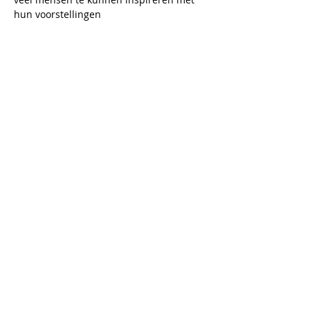
hun voorstellingen
Deel dit Event
Schrijf je in voor onze nieuwsbrief
Schrijf je in!