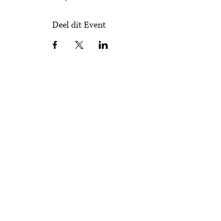
Deel dit Event
Schrijf je in voor onze nieuwsbrief
Schrijf je in!
Algemeen |