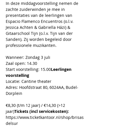
In deze middagvoorstelling nemen de 
zachte zuiderwinden je mee in 
presentaties van de leerlingen van 
Espacio Flamenco Encuentros (o.l.v. 
Jessica Achten & Gabriella Házi) & 
Gitaarschool Tijn (o.l.v. Tijn van der 
Sanden). Zij worden begeleid door 
professionele muzikanten.
Wanneer: Zondag 3 juli

Zaal open: 14.30

Start voorstelling: 15.00
Leerlingen 
voorstelling
Locatie: Cantine theater

Adres: Hoofdstraat 80, 6024AA, Budel-
Dorplein
€8,30 (t/m 12 jaar) / €14,30 (>12 
jaar)
Tickets (incl servicekosten):
https://www.ticketkantoor.nl/shop/brisas
delsur