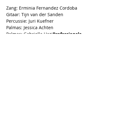
Zang: Erminia Fernandez Cordoba

Gitaar: Tijn van der Sanden

Percussie: Juri Kuefner

Palmas: Jessica Achten

Palmas: Gabriella Hazi
Professionele 
artiesten:
Deel dit Event
Schrijf je in voor onze nieuwsbrief