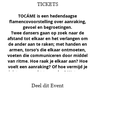
TICKETS
TOCÁME is een hedendaagse
flamencovoorstelling over aanraking,
gevoel en begroetingen.
Twee dansers gaan op zoek naar de
afstand tot elkaar en het verlangen om
de ander aan te raken; met handen en
armen, torso’s die elkaar ontmoeten,
voeten die communiceren door middel
van ritme. Hoe raak je elkaar aan? Hoe
voelt een aanraking? Of hoe vermijd je
juist aangeraakt te worden? Wat voor
een sensatie geeft het als je elkaar
begroet met een knuffel of een hand of
Deel dit Event
een elleboog?
In deze voorstelling gaat het over
communiceren met elkaar in een wereld
waar steeds meer afstand is, zowel fysiek
als sociaal. Waarin we meer en anders
zijn gaan denken over aanraking. Op
zoek naar manieren om elkaar te
benaderen en de behoefte hebben om